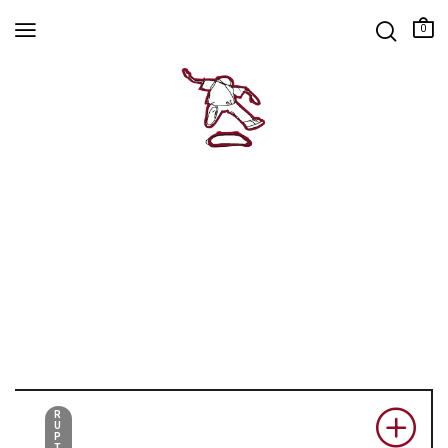
0
R
U
P
T