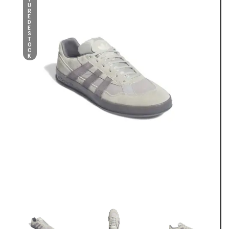
U
R
E
D
E
S
T
O
C
K