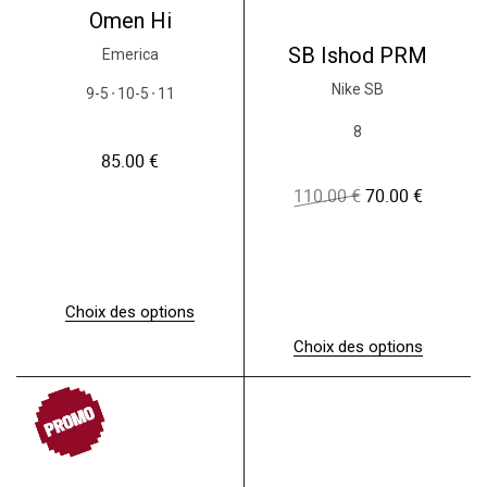
Omen Hi
SB Ishod PRM
Emerica
Nike SB
9-5
10-5
11
●
●
8
85.00
€
110.00
€
70.00
€
L
L
e
e
p
p
r
r
i
i
x
x
Choix des options
i
a
C
n
c
Choix des options
e
i
t
C
p
t
u
e
r
i
e
PROMO
p
o
a
l
r
d
l
e
o
u
é
s
d
i
t
t
u
t