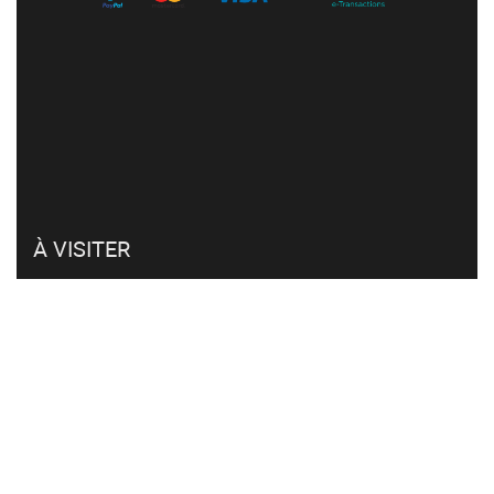
À VISITER
Mon compte
Retour et remboursement
Click & collect
FAQ
CVG et RGPD