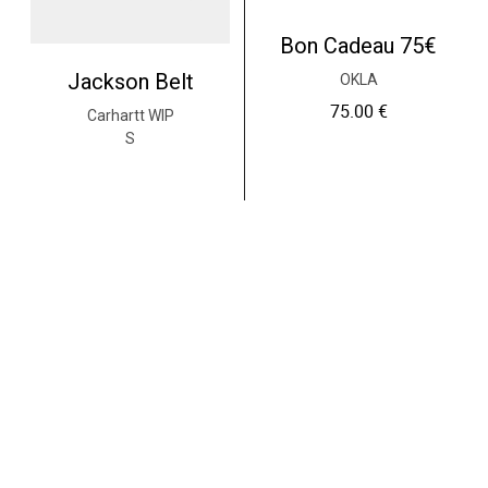
Bon Cadeau 75€
Jackson Belt
OKLA
75.00
€
Carhartt WIP
S
49.00
€
Ajouter au panier
Choix des options
C
e
p
r
o
d