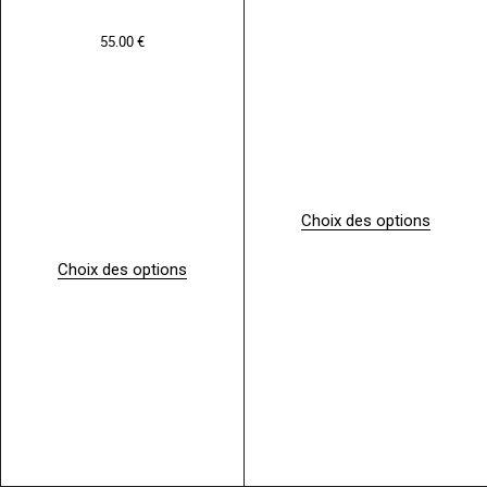
55.00
€
Choix des options
Choix des options
C
e
p