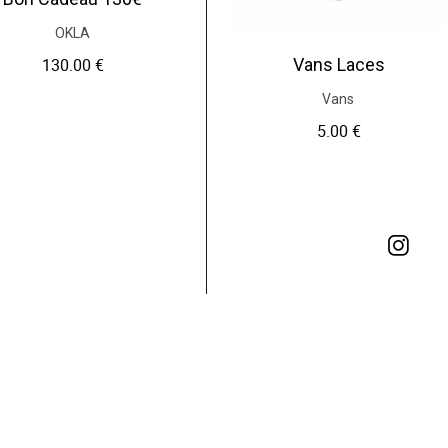
OKLA
Vans Laces
130.00
€
Vans
5.00
€