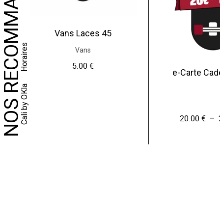
NOS RECOMMANDATIONS
Vans Laces 45
Horaires
Vans
5.00
€
e-Carte Ca
Cali by OKla
20.00
€
–
C
e
p