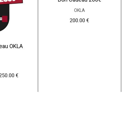
OKLA
200.00
€
deau OKLA
250.00
€
P
l
a
g
e
d
e
p
r