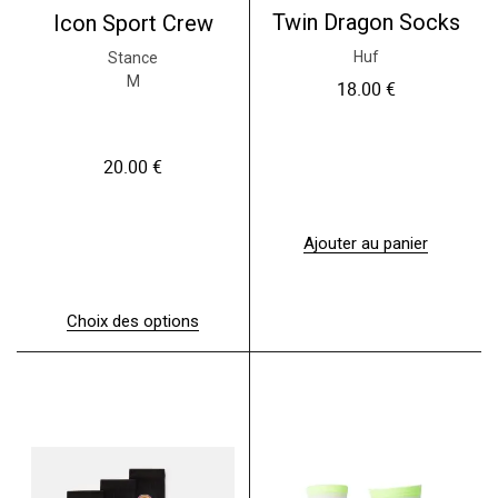
Twin Dragon Socks
Icon Sport Crew
Huf
Stance
M
18.00
€
20.00
€
Ajouter au panier
Choix des options
C
e
p
r
o
d
u
i