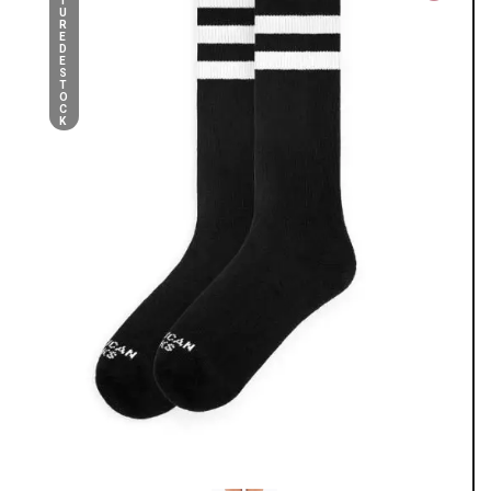
T
U
R
E
D
E
S
T
O
C
K