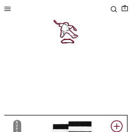
0
R
U
P