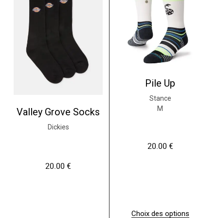
t
a
p
l
u
s
i
e
u
r
Pile Up
s
v
Stance
a
M
Valley Grove Socks
r
i
Dickies
a
t
20.00
€
i
o
20.00
€
n
s
.
L
e
s
Choix des options