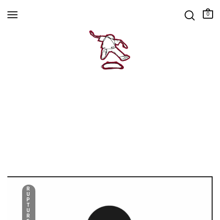
0
R
U
P
T
U
R