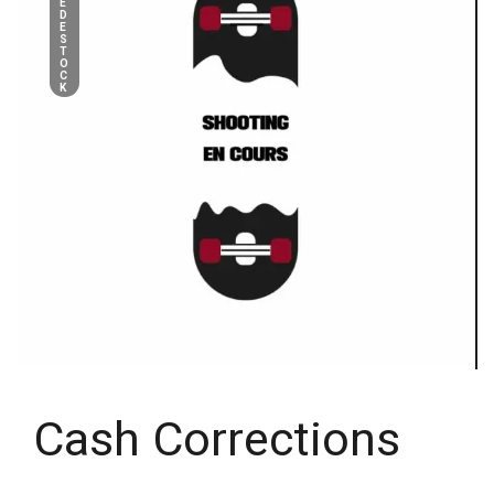
E
D
E
S
T
O
C
K
Cash Corrections