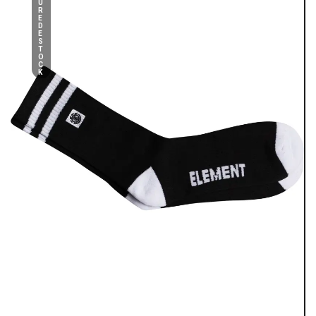
U
R
E
D
E
S
T
O
C
K