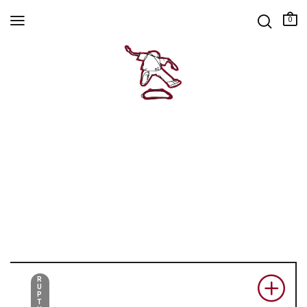
0
R
U
P
T