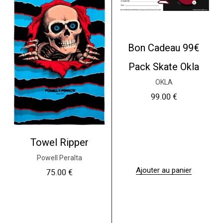
l
u
s
i
e
Bon Cadeau 99€
u
r
Pack Skate Okla
s
v
OKLA
a
r
99.00
€
i
a
t
i
o
Towel Ripper
n
s
Powell Peralta
.
Ajouter au panier
75.00
€
L
e
s
o
p
t