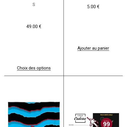
S
5.00
€
49.00
€
Ajouter au panier
Choix des options
C
e
p
r
o
d
u
i
t
a
p