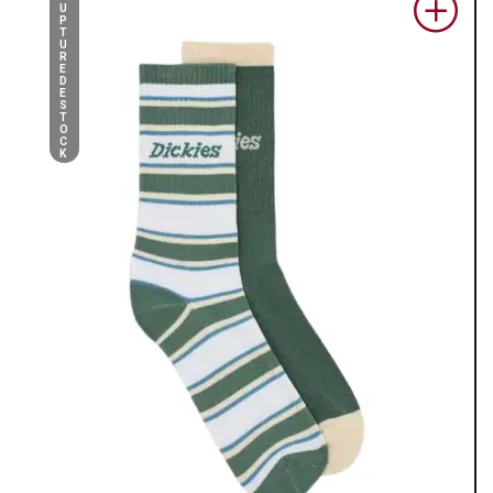
U
P
T
U
R
E
D
E
S
T
O
C
K