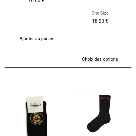
16.00
€
One Size
18.00
€
Ajouter au panier
Choix des options
C
e
p
r
o
d
u
i
t
a
p
l
u
s