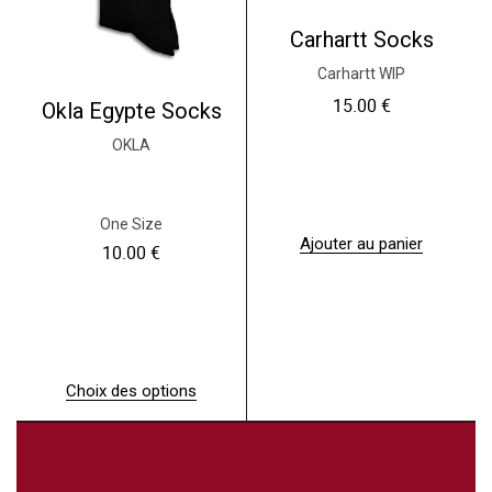
i
e
Carhartt Socks
u
Carhartt WIP
r
s
15.00
€
Okla Egypte Socks
v
a
OKLA
r
i
a
t
One Size
i
Ajouter au panier
10.00
€
o
n
s
.
L
e
s
Choix des options
o
C
p
e
t
p
i
r
o
o
n