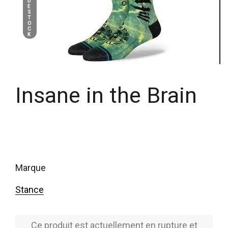
D
E
S
T
O
C
K
Insane in the Brain
marque
Stance
Ce produit est actuellement en rupture et