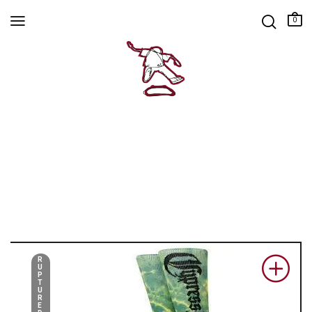
0
R
U
P
T
U
R
E