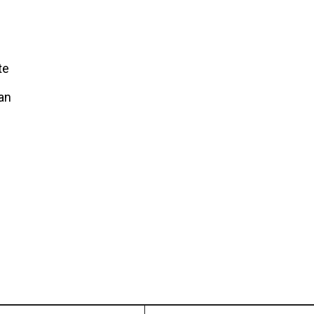
te
an