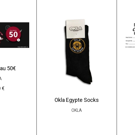
au 50€
A
0
€
Okla Egypte Socks
OKLA