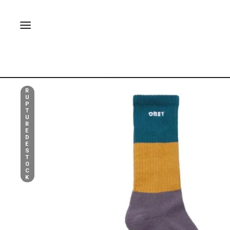
R
U
P
T
U
R
E
D
E
S
T
O
C
K