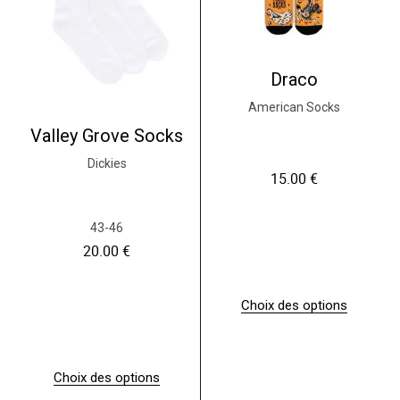
Draco
American Socks
Valley Grove Socks
Dickies
15.00
€
43-46
20.00
€
Choix des options
C
e
p
r
Choix des options
o
C