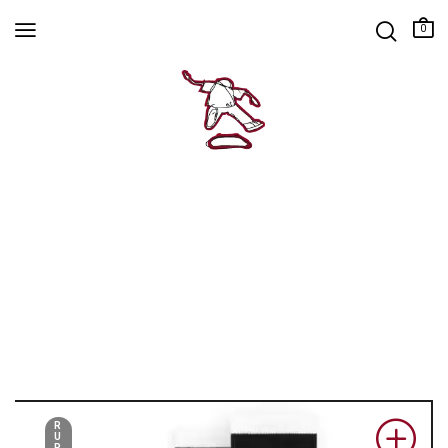
0
R
U
P