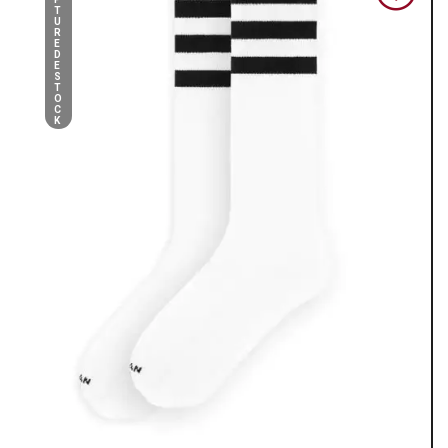
T
U
R
E
D
E
S
T
O
C
K