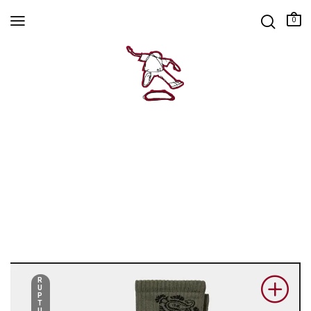
0
R
U
P
T
U