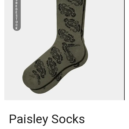
R
E
D
E
S
T
O
C
K
Paisley Socks