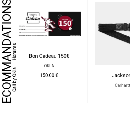
NOS RECOMMANDATIONS
Horaires
Bon Cadeau 150€
OKLA
Cali by OKla
150.00
€
Jackson
Carhart
49.0