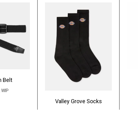
 Belt
t WIP
Valley Grove Socks
Dickies
0
€
20.00
€