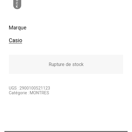
O
C
K
marque
Casio
Rupture de stock
UGS :
2900100521123
Catégorie :
MONTRES