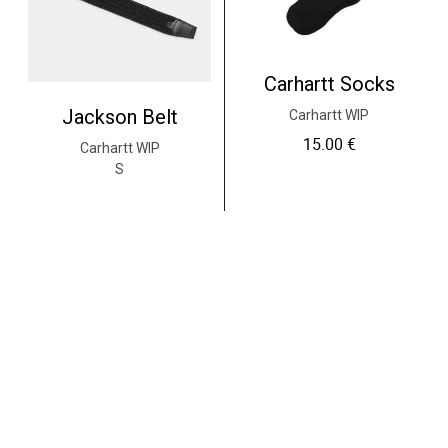
Carhartt Socks
Jackson Belt
Carhartt WIP
15.00
€
Carhartt WIP
S
49.00
€
Ajouter au panier
Choix des options
C
e
p