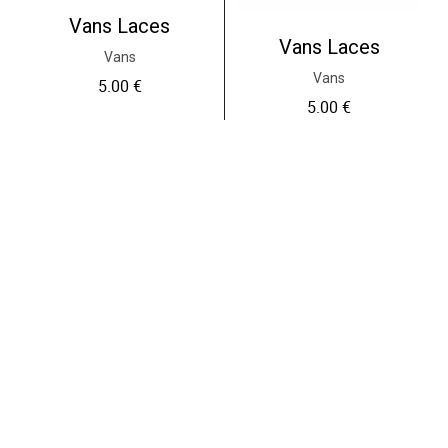
Vans Laces
Vans Laces
Vans
Vans
5.00
€
5.00
€
Ajouter au panier
Ajouter au panier
PRESS ET GRATUIT
CLICK & COL