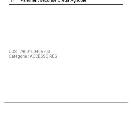
Paiement sécurisé Crédit Agricole
UGS :
2900100406703
Catégorie :
ACCESSOIRES