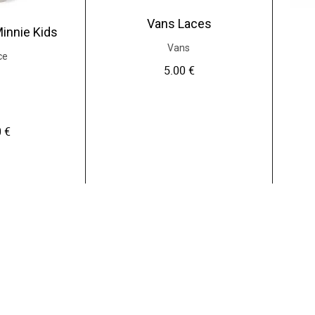
Vans Laces
Minnie Kids
Vans
ce
5.00
€
0
€