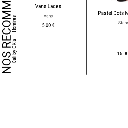
NOS RECOMMANDATIONS
Vans Laces
Pastel Dots 
Vans
Horaires
Stan
5.00
€
Cali by OKla
16.0
C
e
p
r
o
d