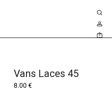
0
Vans Laces 45
8.00
€