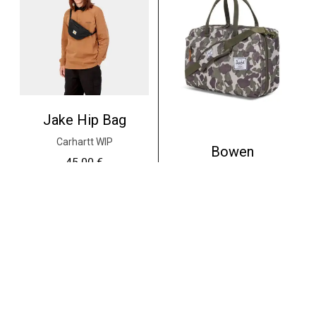
Jake Hip Bag
Carhartt WIP
Bowen
45.00
€
Herschel
95.00
€
Ajouter au panier
Ajouter au panier