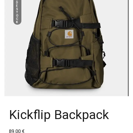
D
E
S
T
O
C
K
Kickflip Backpack
89.00
€