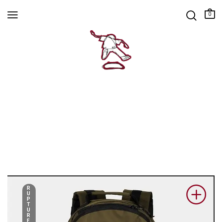
0
R
U
P
T
U
R
E