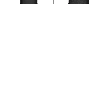
Transit’r S Black
Transit’r M Black
Eastpak
Eastpak
159.00
€
175.00
€
Ajouter au panier
Ajouter au panier