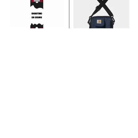
Essentials Bag
Smalker Accent
Carhartt WIP
Lime
49.00
€
Eastpak
80.00
€
Ajouter au panier
Ajouter au panier