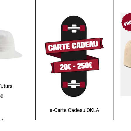
PR
Futura
SB
e-Carte Cadeau OKLA
0
€
suite