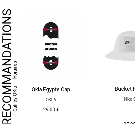
NOS RECOMMANDATIONS
Horaires
Bucket 
Okla Egypte Cap
Cali by OKla
Nike 
OKLA
29.00
€
35.0
Lire la 