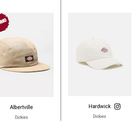
OMO
Hardwick
Albertville
Dickies
Dickies
35.00
€
35.00
€
20.00
€
L
L