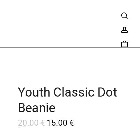
0
Youth Classic Dot
Beanie
20.00
€
15.00
€
L
L
e
e