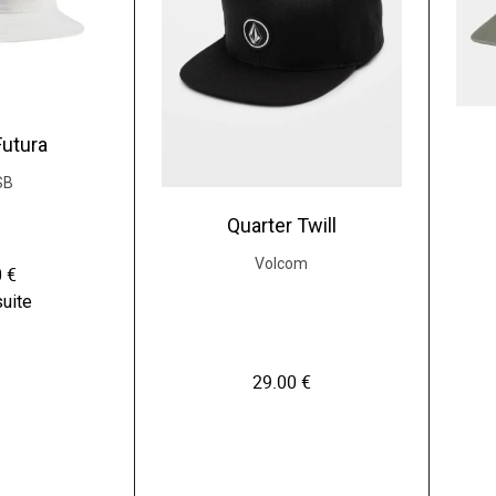
Futura
SB
Quarter Twill
Volcom
0
€
suite
29.00
€