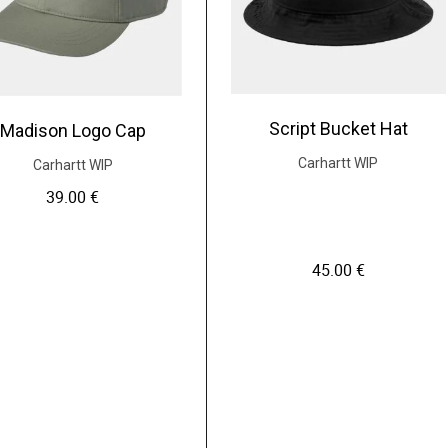
Script Bucket Hat
Madison Logo Cap
Carhartt WIP
Carhartt WIP
39.00
€
45.00
€
C
e