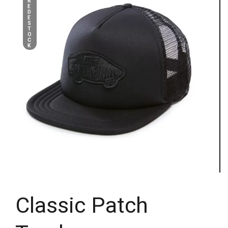
R
E
D
E
S
T
O
C
K
Classic Patch