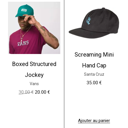
Screaming Mini
Boxed Structured
Hand Cap
Jockey
Santa Cruz
35.00
€
Vans
30.00
€
20.00
€
L
L
e
e
p
p
r
r
i
i
x
x
Ajouter au panier
i
a
n
c