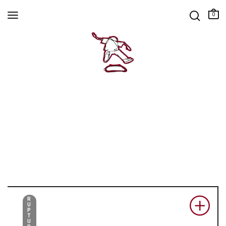
0
R
U
P
T
U