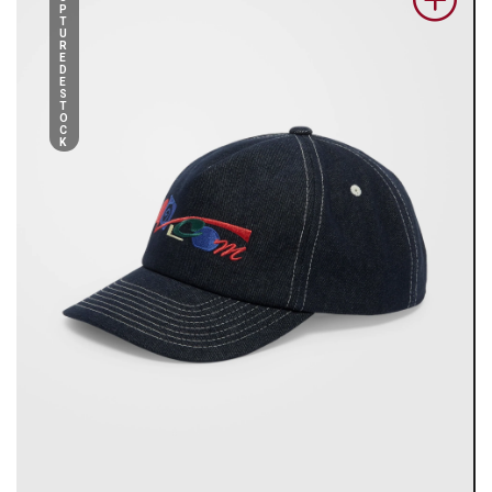
P
T
U
R
E
D
E
S
T
O
C
K