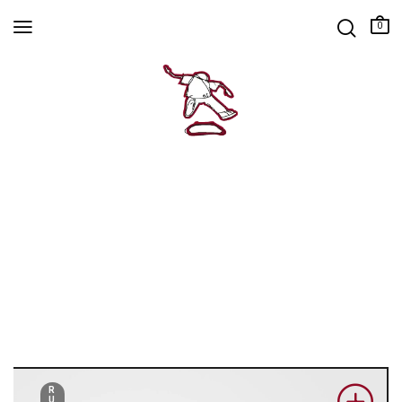
0
R
U