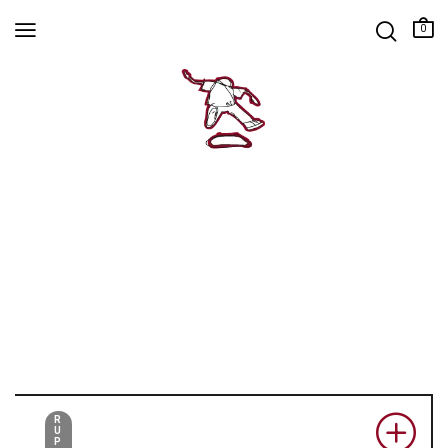
0
R
U
P