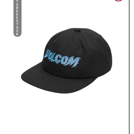
T
U
R
E
D
E
S
T
O
C
K