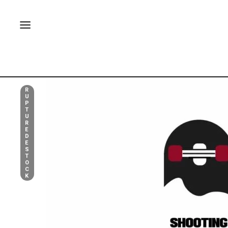
R
U
P
T
U
R
E
D
E
S
T
O
C
K