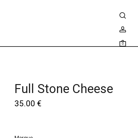
0
Full Stone Cheese
35.00
€
marque