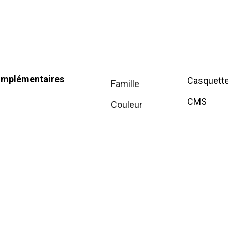
omplémentaires
Casquett
famille
CMS
couleur