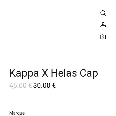
0
Kappa X Helas Cap
45.00
€
30.00
€
L
L
e
e
p
p
marque
r
r