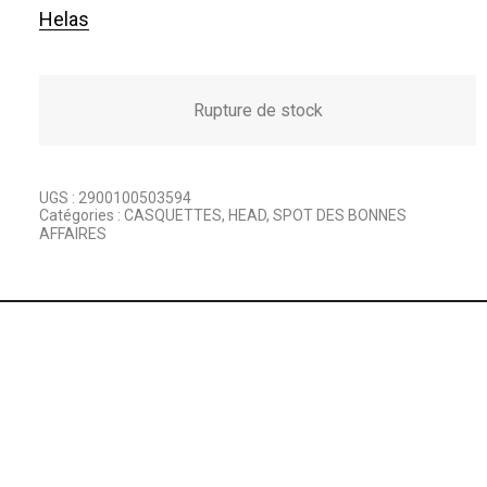
Helas
i
i
x
x
Rupture de stock
i
a
n
c
UGS :
2900100503594
i
t
Catégories :
CASQUETTES
,
HEAD
,
SPOT DES BONNES
AFFAIRES
t
u
i
e
a
l
l
e
é
s
t
t