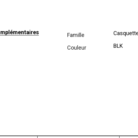
omplémentaires
Casquett
famille
BLK
couleur