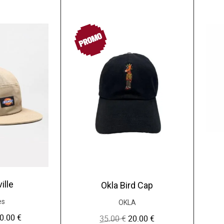
PROMO
ille
Okla Bird Cap
es
OKLA
0.00
€
L
35.00
€
20.00
€
L
L