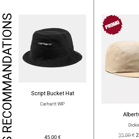
NOS RECOMMANDATIONS
PROMO
Script Bucket Hat
Carhartt WIP
Albertv
Dicki
35.00
€
2
L
45.00
€