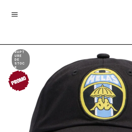
RUPT
URE
DE
STOC
K
PROMO