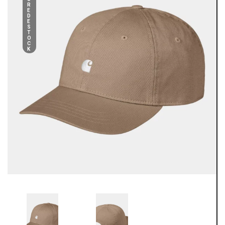
R
E
D
E
S
T
O
C
K