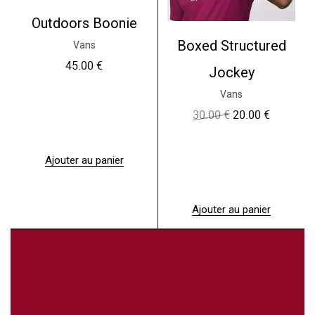
Outdoors Boonie
Boxed Structured
Vans
45.00
€
Jockey
Vans
30.00
€
20.00
€
L
L
e
e
p
p
r
r
Ajouter au panier
i
i
x
x
i
a
n
c
Ajouter au panier
i
t
t
u
i
e
a
l
l
e
é
s
t
t
a