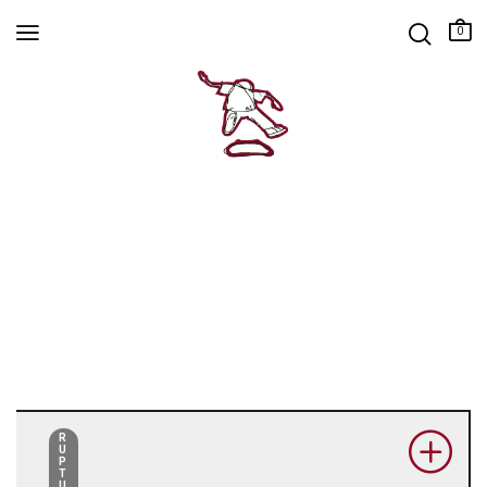
0
R
U
P
T
U