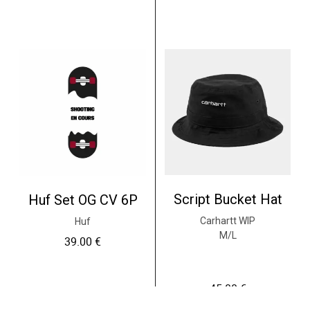
i
e
a
l
l
e
é
s
t
t
a
i
:
t
2
0
:
.
3
0
5
0
.
0
€
0
.
Script Bucket Hat
Huf Set OG CV 6P
€
Carhartt WIP
Huf
.
M/L
39.00
€
45.00
€