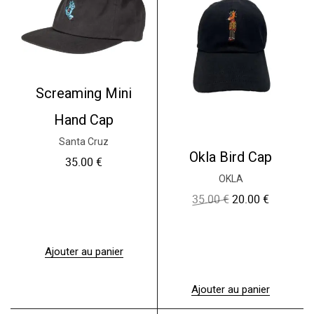
Screaming Mini
Hand Cap
Santa Cruz
Okla Bird Cap
35.00
€
OKLA
35.00
€
20.00
€
L
L
e
e
p
p
r
r
i
i
Ajouter au panier
x
x
i
a
n
c
Ajouter au panier
i
t
t
u