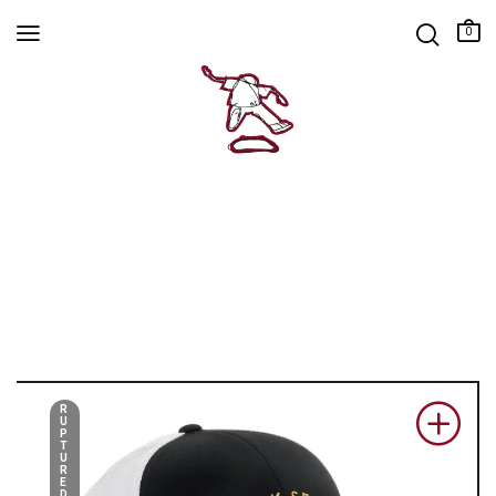
0
R
U
P
T
U
R
E
D