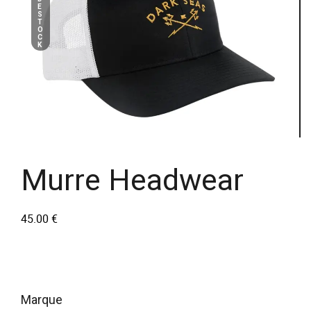
E
S
T
O
C
K
Murre Headwear
45.00
€
marque