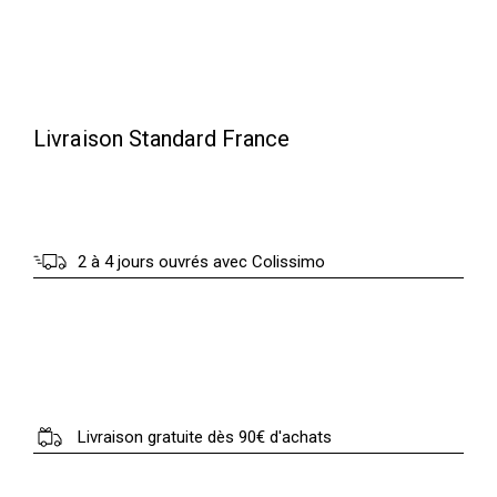
t
t
a
i
:
t
3
Livraison Standard France
0
:
.
4
0
2 à 4 jours ouvrés avec Colissimo
0
0
.
0
€
0
.
Livraison gratuite dès 90€ d'achats
€
.