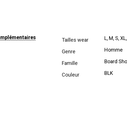
omplémentaires
L, M, S, XL
tailles wear
Homme
genre
Board Sho
famille
BLK
couleur