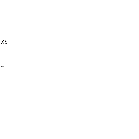
, XS
rt