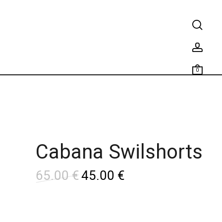
0
Cabana Swilshorts
65.00
€
45.00
€
L
L
e
e
p
p