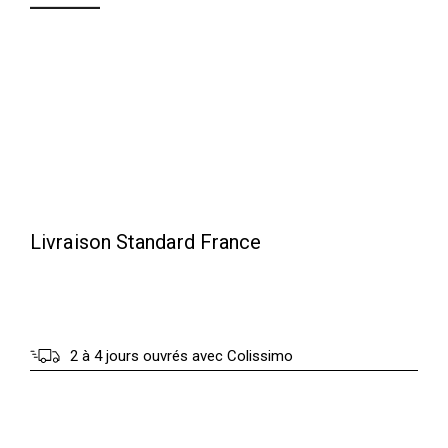
:
.
8
0
5
0
.
0
€
0
.
€
Livraison Standard France
.
2 à 4 jours ouvrés avec Colissimo