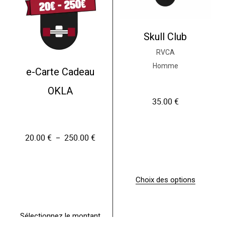
Skull Club
RVCA
Homme
e-Carte Cadeau
OKLA
35.00
€
20.00
€
250.00
€
P
–
l
a
g
e
Choix des options
d
C
e
e
p
p
r
r
Sélectionnez le montant
i
C
o