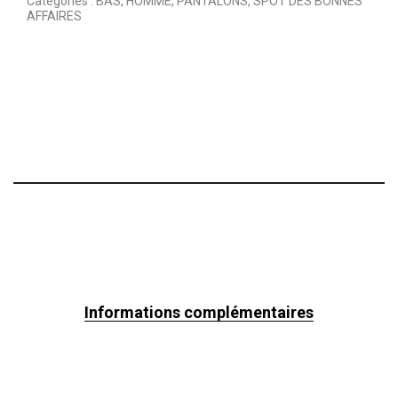
Catégories :
BAS
,
HOMME
,
PANTALONS
,
SPOT DES BONNES
AFFAIRES
Informations complémentaires