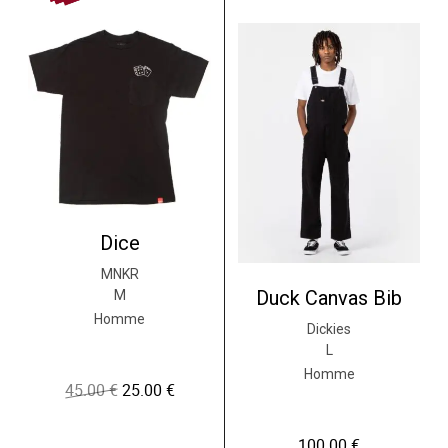
Dice
MNKR
Duck Canvas Bib
M
Homme
Dickies
L
Homme
45.00
€
25.00
€
L
L
e
e
p
p
r
r
100.00
€