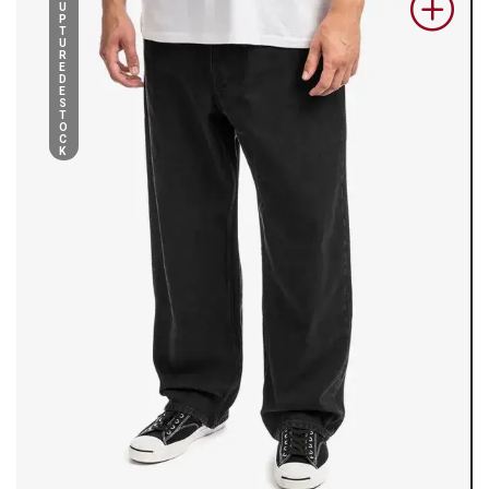
U
P
T
U
R
E
D
E
S
T
O
C
K