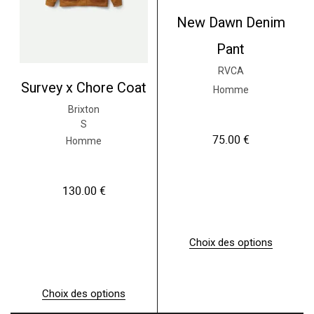
u
a
r
New Dawn Denim
r
s
i
v
Pant
a
a
t
r
RVCA
i
i
Survey x Chore Coat
o
a
Homme
n
t
Brixton
s
i
S
.
o
75.00
€
L
n
Homme
e
s
s
.
o
L
p
130.00
€
e
t
s
i
o
o
p
n
t
Choix des options
s
i
C
p
o
e
e
n
p
u
s
r
Choix des options
v
p
o
C