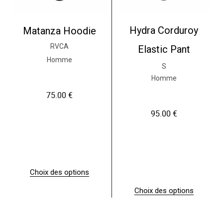
Hydra Corduroy
Matanza Hoodie
RVCA
Elastic Pant
Homme
S
Homme
75.00
€
95.00
€
Choix des options
C
e
Choix des options
p
C
r
e
PROMO
o
p