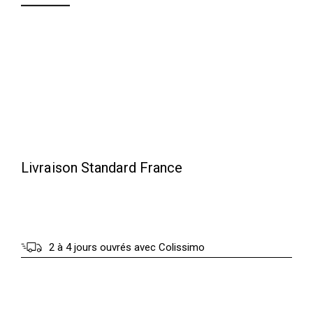
t
6
5
:
.
1
0
1
0
0
.
€
0
.
Livraison Standard France
0
€
2 à 4 jours ouvrés avec Colissimo
.