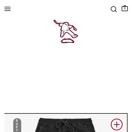
0
R
U
P
T