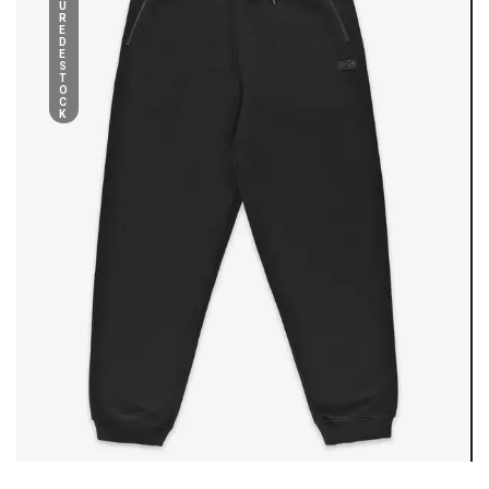
U
R
E
D
E
S
T
O
C
K