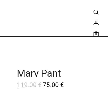
0
Marv Pant
119.00
€
75.00
€
L
L
e
e
p
p