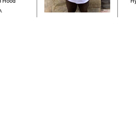
ub Hood
Hy
A
Okla Classic Tee
OKLA
0
€
29.00
€
Lire la suite