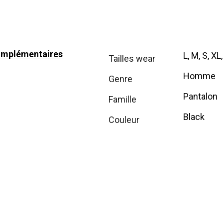
omplémentaires
L, M, S, XL
tailles wear
Homme
genre
Pantalon
famille
Black
couleur