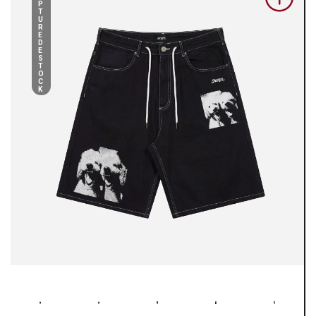
P
T
U
R
E
D
E
S
T
O
C
K