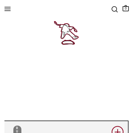
0
R
U