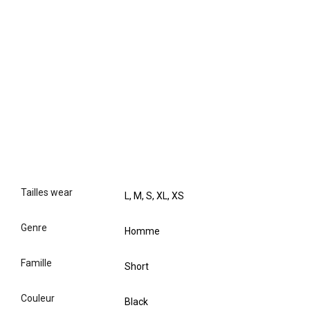
tailles wear
L, M, S, XL, XS
genre
Homme
famille
Short
couleur
Black