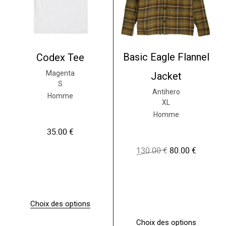
Basic Eagle Flannel
Codex Tee
Magenta
Jacket
S
Antihero
Homme
XL
Homme
35.00
€
130.00
€
80.00
€
L
L
e
e
p
p
r
r
i
i
x
x
Choix des options
i
a
C
n
c
e
i
t
Choix des options