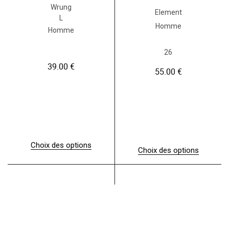
Wrung
Element
L
Homme
Homme
26
39.00
€
55.00
€
Choix des options
Choix des options
C
C
e
e
p
p
r
r
o
o
d
d
u
u
i
i
t