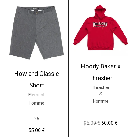
Hoody Baker x
Howland Classic
Thrasher
Short
Thrasher
S
Element
Homme
Homme
26
95.00
€
60.00
€
L
L
e
e
55.00
€
p
p