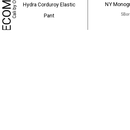
Cali by OKla
NY Monog
Hydra Corduroy Elastic
5Bor
Pant
39.0
95.00
€
C
C
e
e
p
p
r
r
o
o
d