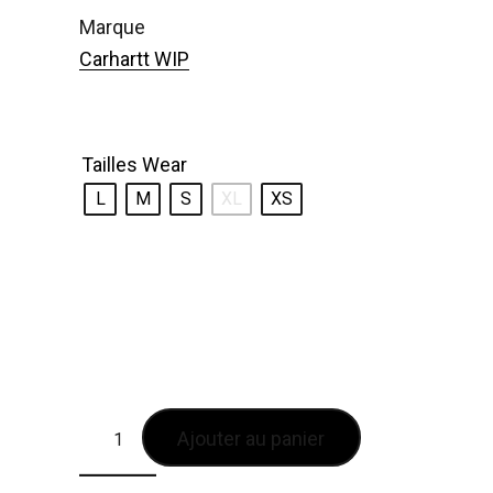
marque
Carhartt WIP
Tailles Wear
L
M
S
XL
XS
Ajouter au panier