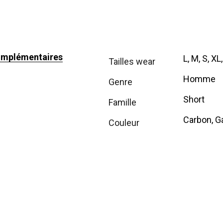
omplémentaires
L, M, S, XL
tailles wear
Homme
genre
Short
famille
Carbon, G
couleur