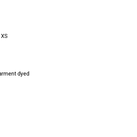
, XS
arment dyed