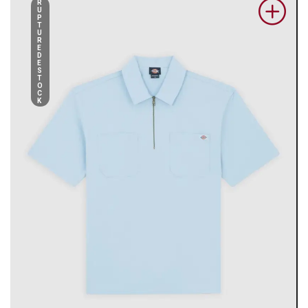
R
U
P
T
U
R
E
D
E
S
T
O
C
K