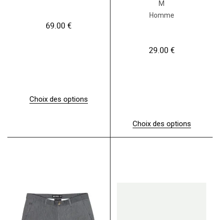
M
Homme
69.00
€
29.00
€
Choix des options
C
e
Choix des options
p
C
r
e
o
p
d
r
u
o
i
d
t
u
a
i
p
t
l
a
u