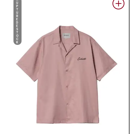
U
P
T
U
R
E
D
E
S
T
O
C
K