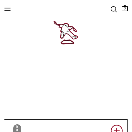
0
R
U