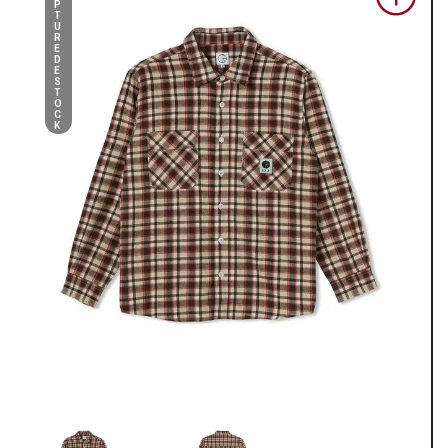
P
T
U
R
E
D
E
S
T
O
C
K