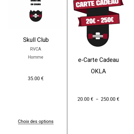
Skull Club
RVCA
Homme
e-Carte Cadeau
OKLA
35.00
€
20.00
€
250.00
€
P
–
l
a
g
e
Choix des options
d
C
e
e