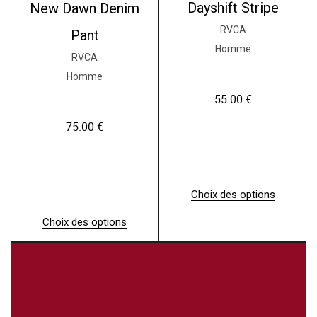
r
Dayshift Stripe
New Dawn Denim
s
v
RVCA
Pant
a
Homme
r
RVCA
i
Homme
a
t
55.00
€
i
o
75.00
€
n
s
.
L
e
Choix des options
s
C
o
e
p
Choix des options
p
t
C
r
i
e
o
o
p
d
n
r
u
s
o
i
p
d
t
e
u