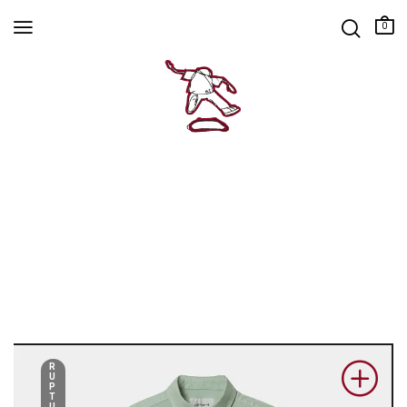
0
R
U
P
T
U