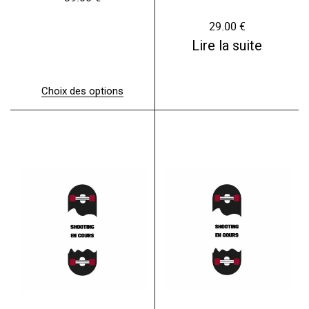
29.00
€
Lire la suite
Choix des options
C
e
p
r
o
d
u
i
t
a
p
l
u
s
i
e
u