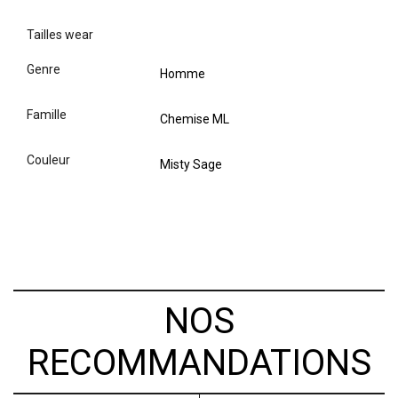
tailles wear
genre
Homme
famille
Chemise ML
couleur
Misty Sage
NOS
RECOMMANDATIONS