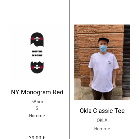
NY Monogram Red
5Boro
S
Okla Classic Tee
Homme
OKLA
Homme
39.00
€