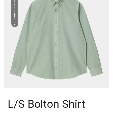
R
E
D
E
S
T
O
C
K
L/S Bolton Shirt