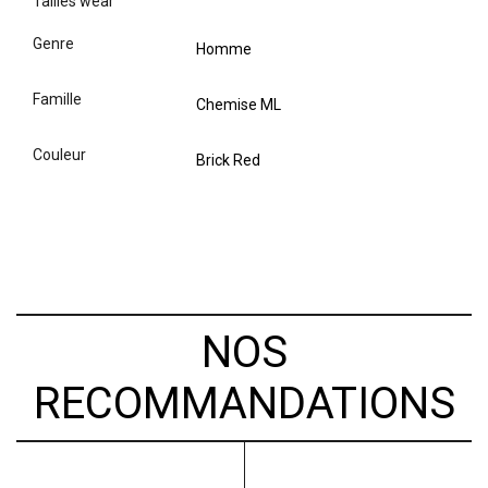
tailles wear
genre
Homme
famille
Chemise ML
couleur
Brick Red
NOS
RECOMMANDATIONS