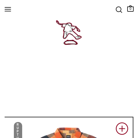
0
R
U
P
T