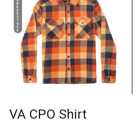
U
R
E
D
E
S
T
O
C
K
VA CPO Shirt