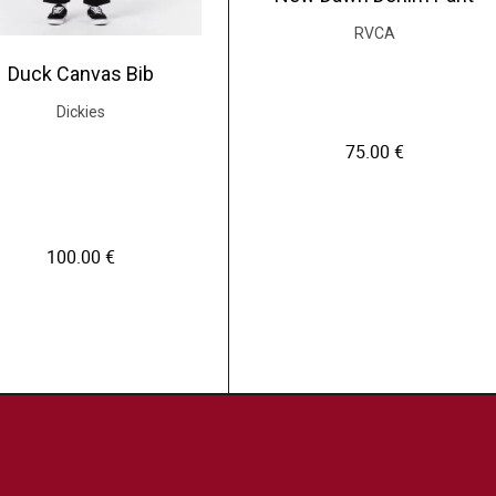
RVCA
Duck Canvas Bib
Dickies
75.00
€
100.00
€
C
e
p
r
C
o
e
d
p
u
r
i