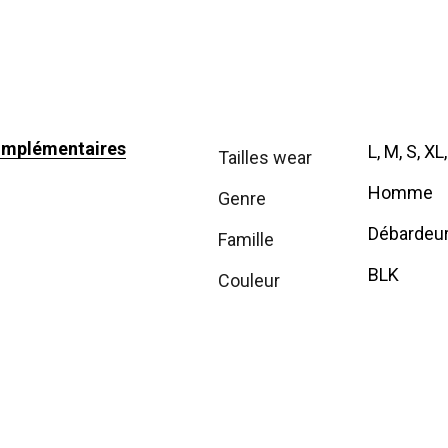
omplémentaires
L, M, S, XL
tailles wear
Homme
genre
Débardeu
famille
BLK
couleur