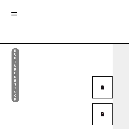
R
U
P
T
U
R
E
D
E
S
T
O
C
K