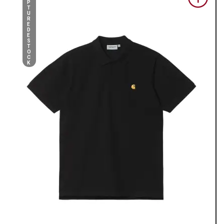
P
T
U
R
E
D
E
S
T
O
C
K