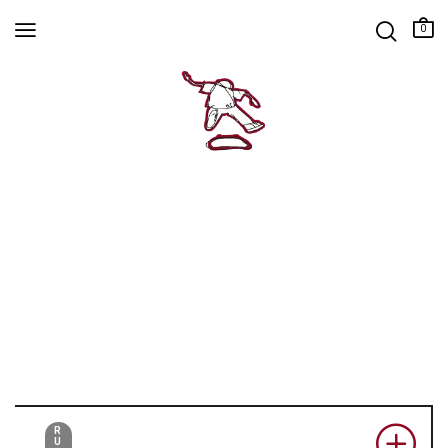
0
R
U