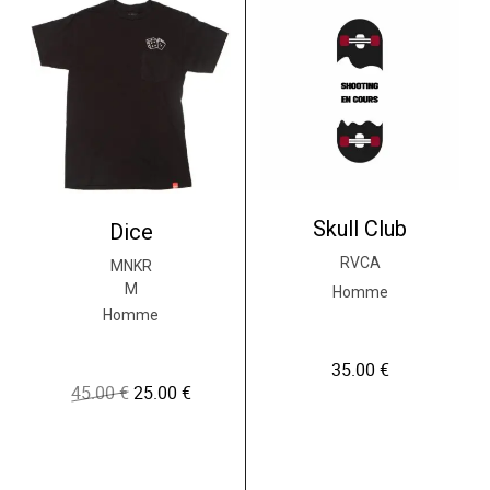
Skull Club
Dice
RVCA
MNKR
M
Homme
Homme
35.00
€
45.00
€
25.00
€
L
L
e
e
p
p
r
r
i
i
x
x